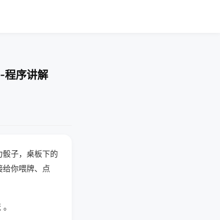
-程序讲解
力骰子，桌板下的
接给你喂牌、点
 。