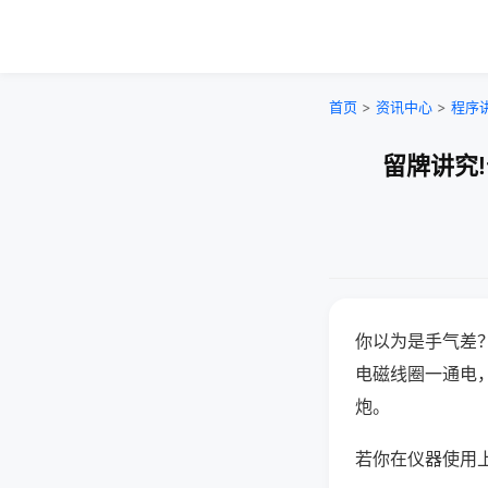
首页
>
资讯中心
>
程序
留牌讲究
你以为是手气差
电磁线圈一通电
炮。
若你在仪器使用上