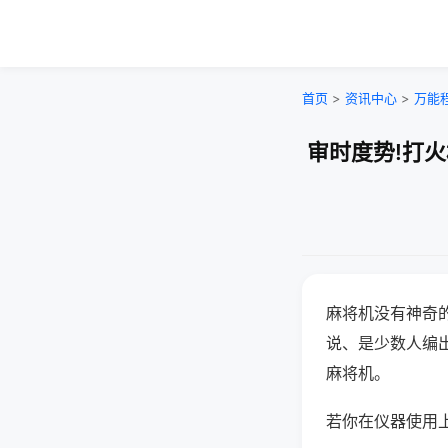
首页
>
资讯中心
>
万能
审时度势!打
麻将机没有神奇的
说、是少数人编
麻将机。
若你在仪器使用上