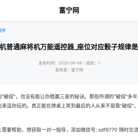
富宁网
程序
火机普通麻将机万能遥控器_座位对应骰子规律是
发布时间：2026-08-06｜阅读：1
发布者：富宁网
"破绽"，也没有能让你稳赢三家的秘诀。那些所谓的"破绽"多
出来逗你玩的。真正能在牌桌上笑到最后的人从来不是靠"破绽"
需要帮助，想获取一对一指导，添加微信号; sdf6770 随时交流