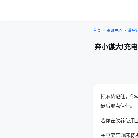
首页
>
资讯中心
>
遥控
弃小谋大!充
打麻将记住，你
最后那点信任。
若你在仪器使用上
充电宝普通麻将