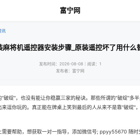
富宁网
资讯
装麻将机遥控器安装步骤_原装遥控坏了用什么
发布时间：2026-08-08｜阅读：1
发布者：富宁网
"破绽"，也没有能让你稳赢三家的秘诀。那些所谓的"破绽"多
出来逗你玩的。真正能在牌桌上笑到最后的人从来不是靠"破绽"
需要帮助，想获取一对一指导，添加微信号; ppyy55670 随时