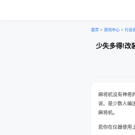
首页
>
资讯中心
>
行业
少失多得!改
麻将机没有神奇的
说、是少数人编
麻将机。
若你在仪器使用上