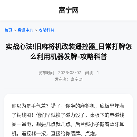
富宁网
首页
>
资讯中心
>
攻略科普
实战心法!旧麻将机改装遥控器_日常打牌怎
么利用机器发牌-攻略科普
发布时间：2026-08-07｜阅读：1
发布者：富宁网
你以为是手气差？错了，你坐的麻将机，底板里埋满
了铜线圈！他们早就换了磁力骰子，桌板下的电磁线
圈一通电，想要几点就几点。后台那小子戴着蓝牙耳
机，遥控器一按，直接给你喂牌、点炮。