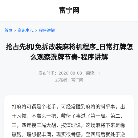
富宁网
首页
>
资讯中心
>
程序讲解
抢占先机!免拆改装麻将机程序_日常打牌怎
么观察洗牌节奏-程序讲解
发布时间：2026-08-08｜阅读：1
发布者：富宁网
打麻将可谓是个老手，可经常碰到麻将的斜乎事，出
于习惯，不赢头一把，敷衍了事过了第一局。第二，
三，四连摸三局大胡，按道理说，这场麻将下来是稳
赢钱。理想很丰满，现实很骨感。至四局后就处于逆