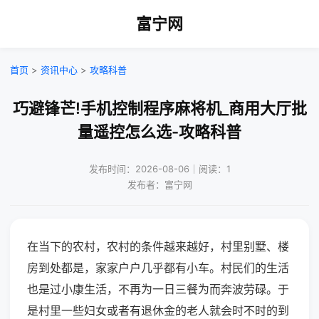
富宁网
首页
>
资讯中心
>
攻略科普
巧避锋芒!手机控制程序麻将机_商用大厅批
量遥控怎么选-攻略科普
发布时间：2026-08-06｜阅读：1
发布者：富宁网
在当下的农村，农村的条件越来越好，村里别墅、楼
房到处都是，家家户户几乎都有小车。村民们的生活
也是过小康生活，不再为一日三餐为而奔波劳碌。于
是村里一些妇女或者有退休金的老人就会时不时的到