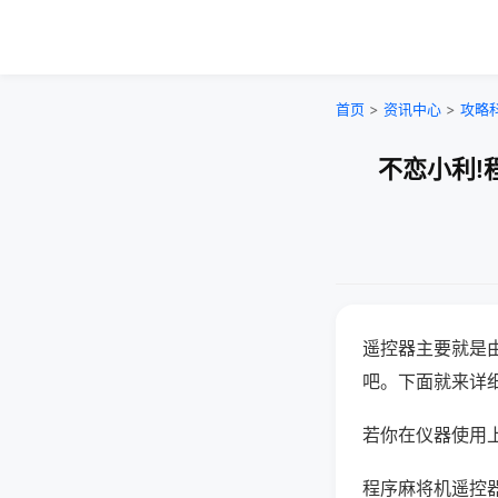
首页
>
资讯中心
>
攻略
不恋小利!
遥控器主要就是
吧。下面就来详
若你在仪器使用上
程序麻将机遥控