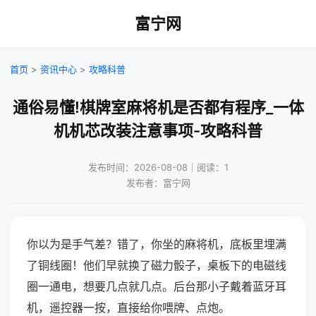
富宁网
首页
>
资讯中心
>
攻略科普
通俗易懂!棋牌室麻将机是否都有程序_一体
机机芯改装注意事项-攻略科普
发布时间：2026-08-08｜阅读：1
发布者：富宁网
你以为是手气差？错了，你坐的麻将机，底板里埋满
了铜线圈！他们早就换了磁力骰子，桌板下的电磁线
圈一通电，想要几点就几点。后台那小子戴着蓝牙耳
机，遥控器一按，直接给你喂牌、点炮。