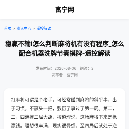
富宁网
首页
>
资讯中心
>
遥控解读
稳赢不输!怎么判断麻将机有没有程序_怎么
配合机器洗牌节奏摸牌-遥控解读
发布时间：2026-08-06｜阅读：2
发布者：富宁网
打麻将可谓是个老手，可经常碰到麻将的斜乎事，出
于习惯，不赢头一把，敷衍了事过了第一局。第二，
三，四连摸三局大胡，按道理说，这场麻将下来是稳
赢钱。理想很丰满，现实很骨感。至四局后就处于逆