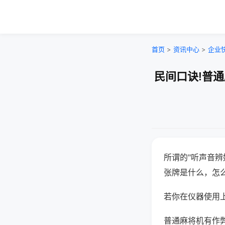
首页
>
资讯中心
>
企业
民间口诀!普
所谓的"听声音辨
张牌是什么，怎
若你在仪器使用上
普通麻将机有作