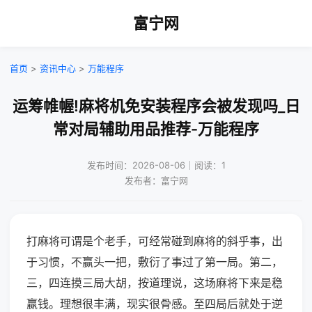
富宁网
首页
>
资讯中心
>
万能程序
运筹帷幄!麻将机免安装程序会被发现吗_日
常对局辅助用品推荐-万能程序
发布时间：2026-08-06｜阅读：1
发布者：富宁网
打麻将可谓是个老手，可经常碰到麻将的斜乎事，出
于习惯，不赢头一把，敷衍了事过了第一局。第二，
三，四连摸三局大胡，按道理说，这场麻将下来是稳
赢钱。理想很丰满，现实很骨感。至四局后就处于逆