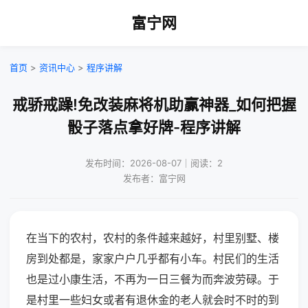
富宁网
首页
>
资讯中心
>
程序讲解
戒骄戒躁!免改装麻将机助赢神器_如何把握
骰子落点拿好牌-程序讲解
发布时间：2026-08-07｜阅读：2
发布者：富宁网
在当下的农村，农村的条件越来越好，村里别墅、楼
房到处都是，家家户户几乎都有小车。村民们的生活
也是过小康生活，不再为一日三餐为而奔波劳碌。于
是村里一些妇女或者有退休金的老人就会时不时的到