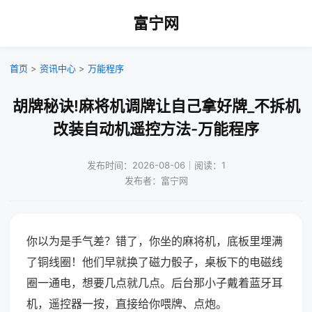
富宁网
首页
>
资讯中心
>
万能程序
胡牌秘诀!麻将机调牌让自己拿好牌_不拆机
改装自动机遥控方法-万能程序
发布时间：2026-08-06｜阅读：1
发布者：富宁网
你以为是手气差？错了，你坐的麻将机，底板里埋满
了铜线圈！他们早就换了磁力骰子，桌板下的电磁线
圈一通电，想要几点就几点。后台那小子戴着蓝牙耳
机，遥控器一按，直接给你喂牌、点炮。