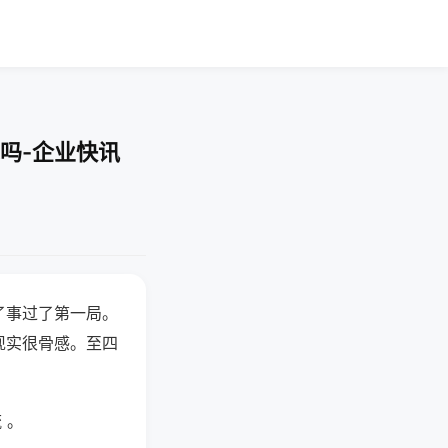
吗-企业快讯
了事过了第一局。
现实很骨感。至四
 。