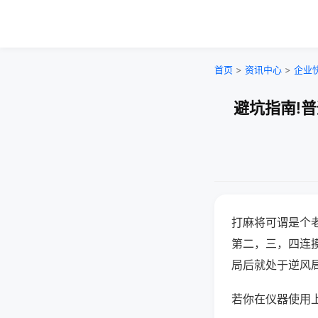
首页
>
资讯中心
>
企业
避坑指南!
打麻将可谓是个
第二，三，四连
局后就处于逆风
若你在仪器使用上