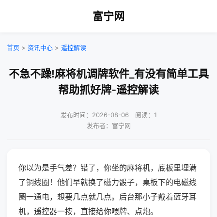
富宁网
首页
>
资讯中心
>
遥控解读
不急不躁!麻将机调牌软件_有没有简单工具
帮助抓好牌-遥控解读
发布时间：2026-08-06｜阅读：1
发布者：富宁网
你以为是手气差？错了，你坐的麻将机，底板里埋满
了铜线圈！他们早就换了磁力骰子，桌板下的电磁线
圈一通电，想要几点就几点。后台那小子戴着蓝牙耳
机，遥控器一按，直接给你喂牌、点炮。