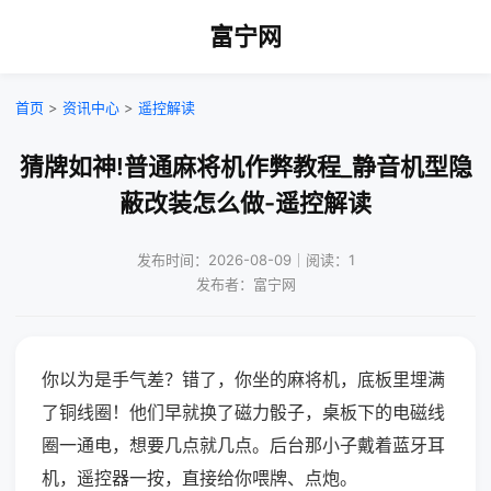
富宁网
首页
>
资讯中心
>
遥控解读
猜牌如神!普通麻将机作弊教程_静音机型隐
蔽改装怎么做-遥控解读
发布时间：2026-08-09｜阅读：1
发布者：富宁网
你以为是手气差？错了，你坐的麻将机，底板里埋满
了铜线圈！他们早就换了磁力骰子，桌板下的电磁线
圈一通电，想要几点就几点。后台那小子戴着蓝牙耳
机，遥控器一按，直接给你喂牌、点炮。