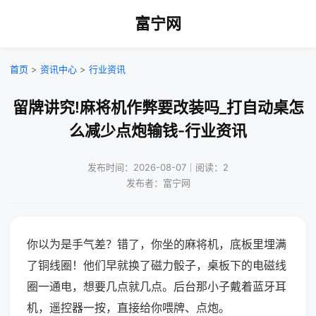
富宁网
首页
>
资讯中心
>
行业资讯
留牌讲究!麻将机作弊要改装吗_打自动桌怎
么减少点炮输钱-行业资讯
发布时间：2026-08-07｜阅读：2
发布者：富宁网
你以为是手气差？错了，你坐的麻将机，底板里埋满
了铜线圈！他们早就换了磁力骰子，桌板下的电磁线
圈一通电，想要几点就几点。后台那小子戴着蓝牙耳
机，遥控器一按，直接给你喂牌、点炮。