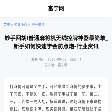
富宁网
首页
>
资讯中心
>
行业资讯
妙手回胡!普通麻将机无线控牌神器最简单_
新手如何快速学会防点炮-行业资讯
发布时间：2026-08-08｜阅读：1
发布者：富宁网
打麻将可谓是个老手，可经常碰到麻将的斜乎事，出
于习惯，不赢头一把，敷衍了事过了第一局。第二，
三，四连摸三局大胡，按道理说，这场麻将下来是稳
赢钱。理想很丰满，现实很骨感。至四局后就处于逆