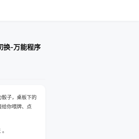
切换-万能程序
力骰子，桌板下的
接给你喂牌、点
 。