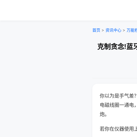
首页
>
资讯中心
>
万能
克制贪念!蓝
你以为是手气差
电磁线圈一通电
炮。
若你在仪器使用上