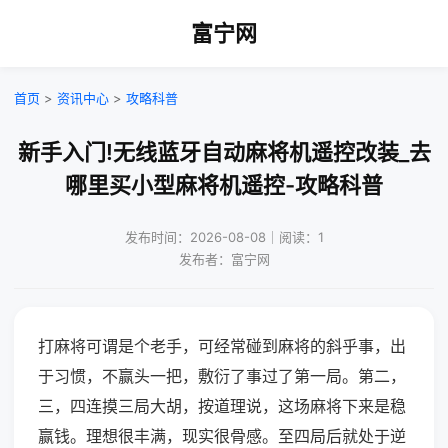
富宁网
首页
>
资讯中心
>
攻略科普
新手入门!无线蓝牙自动麻将机遥控改装_去
哪里买小型麻将机遥控-攻略科普
发布时间：2026-08-08｜阅读：1
发布者：富宁网
打麻将可谓是个老手，可经常碰到麻将的斜乎事，出
于习惯，不赢头一把，敷衍了事过了第一局。第二，
三，四连摸三局大胡，按道理说，这场麻将下来是稳
赢钱。理想很丰满，现实很骨感。至四局后就处于逆