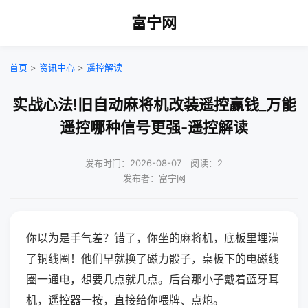
富宁网
首页
>
资讯中心
>
遥控解读
实战心法!旧自动麻将机改装遥控赢钱_万能
遥控哪种信号更强-遥控解读
发布时间：2026-08-07｜阅读：2
发布者：富宁网
你以为是手气差？错了，你坐的麻将机，底板里埋满
了铜线圈！他们早就换了磁力骰子，桌板下的电磁线
圈一通电，想要几点就几点。后台那小子戴着蓝牙耳
机，遥控器一按，直接给你喂牌、点炮。