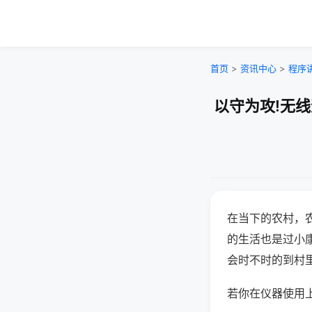
首页
>
资讯中心
>
程序
以守为攻!无
在当下的农村，
的生活也是过小
会时不时的到村
若你在仪器使用上