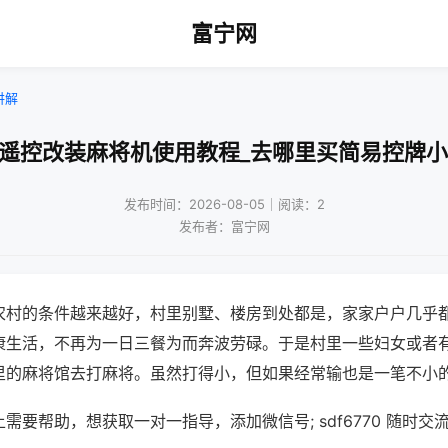
富宁网
讲解
线遥控改装麻将机使用教程_去哪里买简易控牌小
发布时间：2026-08-05｜阅读：2
发布者：富宁网
农村的条件越来越好，村里别墅、楼房到处都是，家家户户几乎
康生活，不再为一日三餐为而奔波劳碌。于是村里一些妇女或者
里的麻将馆去打麻将。虽然打得小，但如果经常输也是一笔不小
需要帮助，想获取一对一指导，添加微信号; sdf6770 随时交流