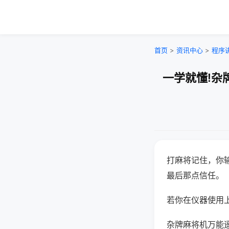
首页
>
资讯中心
>
程序
一学就懂!杂
打麻将记住，你
最后那点信任。
若你在仪器使用上
杂牌麻将机万能