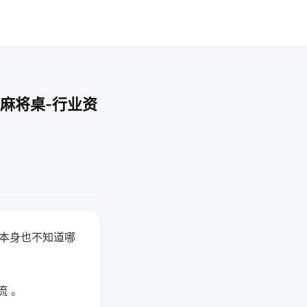
麻将桌-行业资
器本身也不知道哪
。
流 。