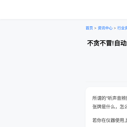
首页
>
资讯中心
>
行业
不贪不冒!自
所谓的"听声音辨
张牌是什么，怎
若你在仪器使用上