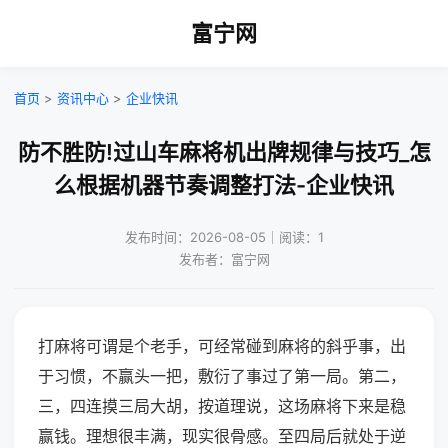
富宁网
首页
>
资讯中心
>
企业快讯
防不胜防!过山车麻将机出牌规律与技巧_怎
么根据机器节奏调整打法-企业快讯
发布时间：2026-08-05｜阅读：1
发布者：富宁网
打麻将可谓是个老手，可经常碰到麻将的斜乎事，出
于习惯，不赢头一把，敷衍了事过了第一局。第二，
三，四连摸三局大胡，按道理说，这场麻将下来是稳
赢钱。理想很丰满，现实很骨感。至四局后就处于逆