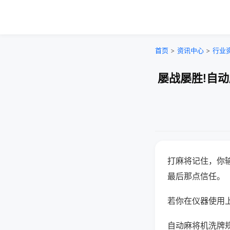
首页
>
资讯中心
>
行业
屡战屡胜!自
打麻将记住，你
最后那点信任。
若你在仪器使用上
自动麻将机洗牌