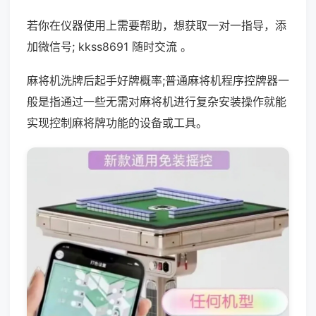
若你在仪器使用上需要帮助，想获取一对一指导，添
加微信号; kkss8691 随时交流 。
麻将机洗牌后起手好牌概率;普通麻将机程序控牌器一
般是指通过一些无需对麻将机进行复杂安装操作就能
实现控制麻将牌功能的设备或工具。