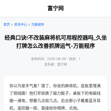
富宁网
首页
>
资讯中心
>
万能程序
经典口诀!不改装麻将机可用程控器吗_久坐
打牌怎么改善抓牌运气-万能程序
发布时间：2026-08-08｜阅读：1
发布者：富宁网
你以为是手气差？错了，你坐的麻将机，底板里埋满
了铜线圈！他们早就换了磁力骰子，桌板下的电磁线
圈一通电，想要几点就几点。后台那小子戴着蓝牙耳
机，遥控器一按，直接给你喂牌、点炮。