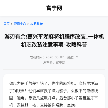
富宁网
首页
>
资讯中心
>
攻略科普
游刃有余!嘉兴平湖麻将机程序改装_一体机
机芯改装注意事项-攻略科普
发布时间：2026-08-07｜阅读：2
发布者：富宁网
你以为是手气差？错了，你坐的麻将机，底板里埋满
了铜线圈！他们早就换了磁力骰子，桌板下的电磁线
圈一通电，想要几点就几点。后台那小子戴着蓝牙耳
机，遥控器一按，直接给你喂牌、点炮。