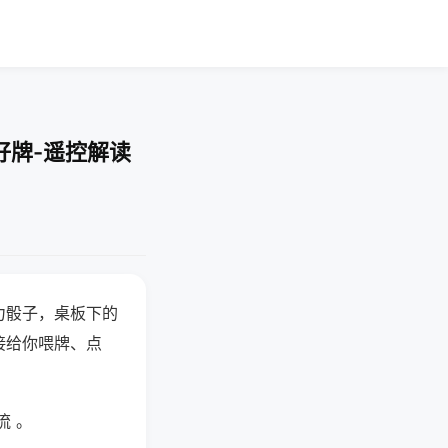
好牌-遥控解读
力骰子，桌板下的
接给你喂牌、点
流 。