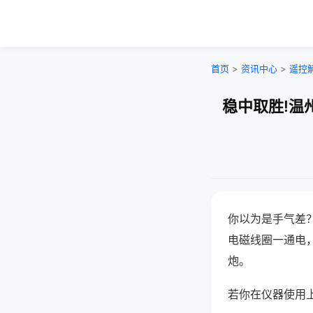
首页
>
资讯中心
>
遥控
稳中取胜!温
你以为是手气差
电磁线圈一通电
炮。
若你在仪器使用上