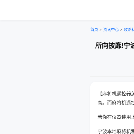
首页
>
资讯中心
>
攻略
所向披靡!宁
【麻将机遥控器
高。而麻将机遥
若你在仪器使用上
宁波本地麻将机