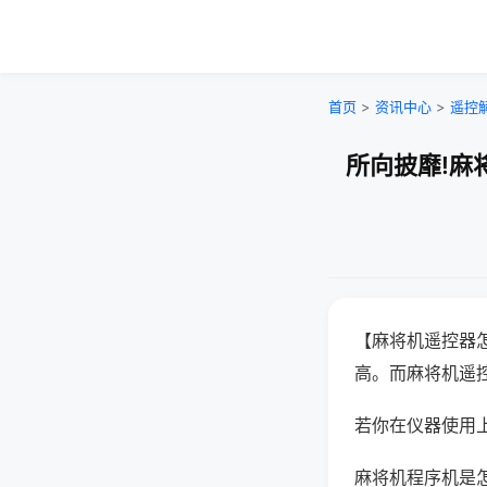
首页
>
资讯中心
>
遥控
所向披靡!麻
【麻将机遥控器
高。而麻将机遥
若你在仪器使用上
麻将机程序机是