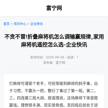
富宁网
首页
>
资讯中心
>
企业快讯
不贪不冒!折叠麻将机怎么调输赢规律_家用
麻将机遥控怎么选-企业快讯
发布时间：2026-08-06｜阅读：1
发布者：富宁网
打麻将可谓是个老手，可经常碰到麻将的斜乎事，出
于习惯，不赢头一把，敷衍了事过了第一局。第二，
三，四连摸三局大胡，按道理说，这场麻将下来是稳
赢钱。理想很丰满，现实很骨感。至四局后就处于逆