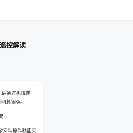
-遥控解读
乱后通过机械搅
随机性很强。
流 。
杂安装操作就能实