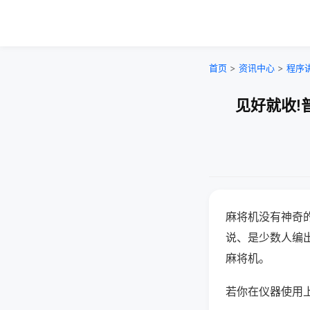
首页
>
资讯中心
>
程序
见好就收!
麻将机没有神奇的
说、是少数人编
麻将机。
若你在仪器使用上