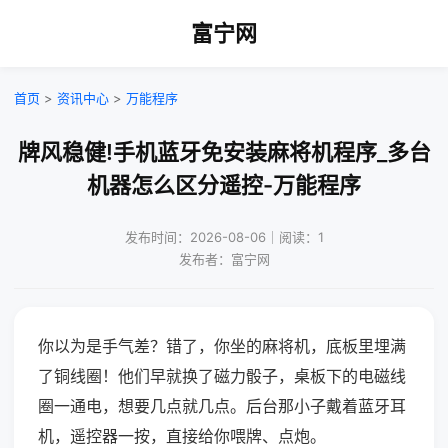
富宁网
首页
>
资讯中心
>
万能程序
牌风稳健!手机蓝牙免安装麻将机程序_多台
机器怎么区分遥控-万能程序
发布时间：2026-08-06｜阅读：1
发布者：富宁网
你以为是手气差？错了，你坐的麻将机，底板里埋满
了铜线圈！他们早就换了磁力骰子，桌板下的电磁线
圈一通电，想要几点就几点。后台那小子戴着蓝牙耳
机，遥控器一按，直接给你喂牌、点炮。