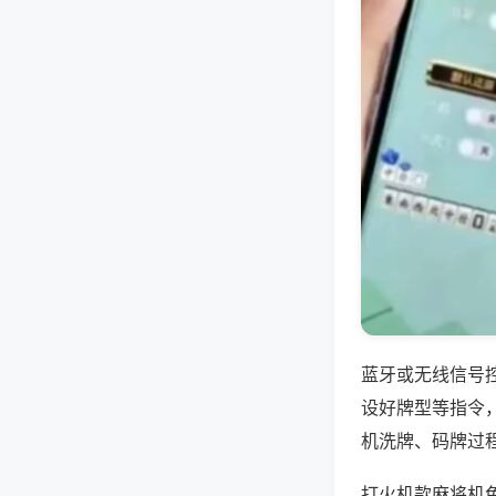
蓝牙或无线信号
设好牌型等指令
机洗牌、码牌过
打火机款麻将机