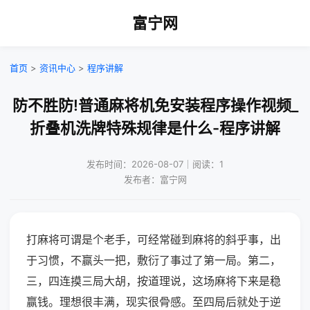
富宁网
首页
>
资讯中心
>
程序讲解
防不胜防!普通麻将机免安装程序操作视频_
折叠机洗牌特殊规律是什么-程序讲解
发布时间：2026-08-07｜阅读：1
发布者：富宁网
打麻将可谓是个老手，可经常碰到麻将的斜乎事，出
于习惯，不赢头一把，敷衍了事过了第一局。第二，
三，四连摸三局大胡，按道理说，这场麻将下来是稳
赢钱。理想很丰满，现实很骨感。至四局后就处于逆