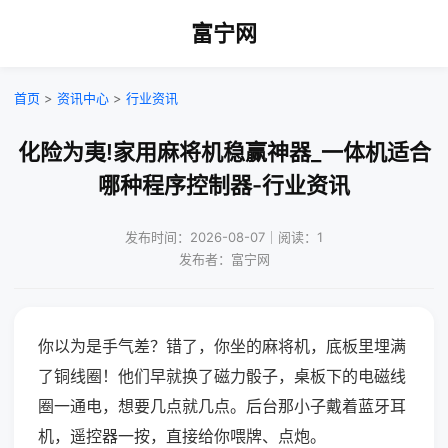
富宁网
首页
>
资讯中心
>
行业资讯
化险为夷!家用麻将机稳赢神器_一体机适合
哪种程序控制器-行业资讯
发布时间：2026-08-07｜阅读：1
发布者：富宁网
你以为是手气差？错了，你坐的麻将机，底板里埋满
了铜线圈！他们早就换了磁力骰子，桌板下的电磁线
圈一通电，想要几点就几点。后台那小子戴着蓝牙耳
机，遥控器一按，直接给你喂牌、点炮。