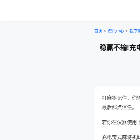
首页
>
资讯中心
>
程序
稳赢不输!充
打麻将记住，你
最后那点信任。
若你在仪器使用上
充电宝式麻将机