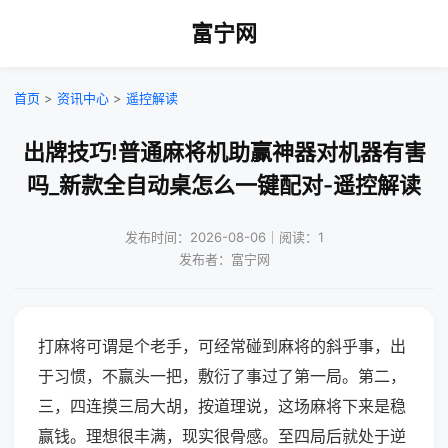
富宁网
首页
>
资讯中心
>
遥控解读
出牌技巧!普通麻将机助赢神器对机器有害
吗_新款全自动桌怎么一键配对-遥控解读
发布时间：2026-08-06｜阅读：1
发布者：富宁网
打麻将可谓是个老手，可经常碰到麻将的斜乎事，出
于习惯，不赢头一把，敷衍了事过了第一局。第二，
三，四连摸三局大胡，按道理说，这场麻将下来是稳
赢钱。理想很丰满，现实很骨感。至四局后就处于逆