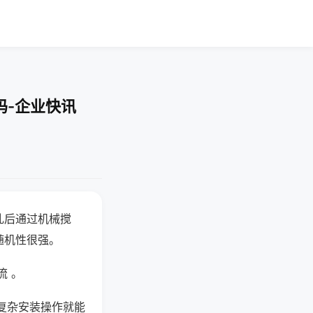
码-企业快讯
乱后通过机械搅
随机性很强。
流 。
复杂安装操作就能