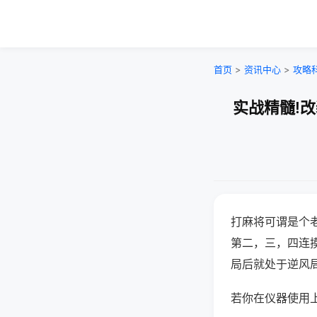
首页
>
资讯中心
>
攻略
实战精髓!
打麻将可谓是个
第二，三，四连
局后就处于逆风
若你在仪器使用上