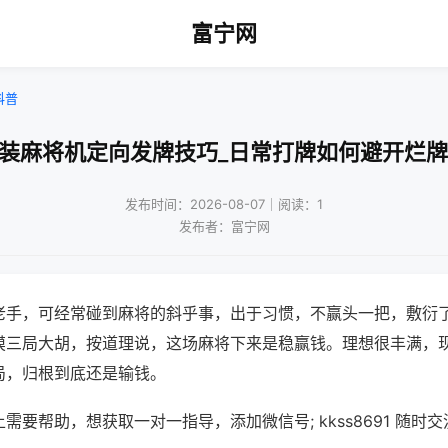
富宁网
科普
改装麻将机定向发牌技巧_日常打牌如何避开烂牌
发布时间：2026-08-07｜阅读：1
发布者：富宁网
老手，可经常碰到麻将的斜乎事，出于习惯，不赢头一把，敷衍
摸三局大胡，按道理说，这场麻将下来是稳赢钱。理想很丰满，
局，归根到底还是输钱。
需要帮助，想获取一对一指导，添加微信号; kkss8691 随时交