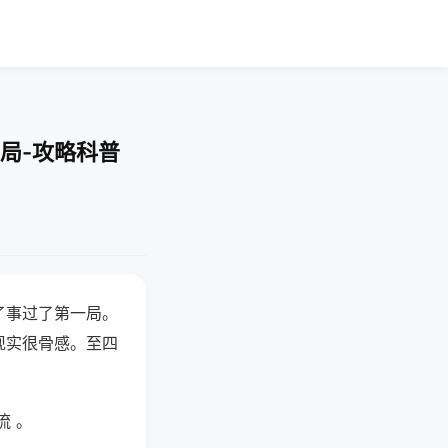
局-攻略科普
了事过了第一局。
现实很骨感。至四
流 。