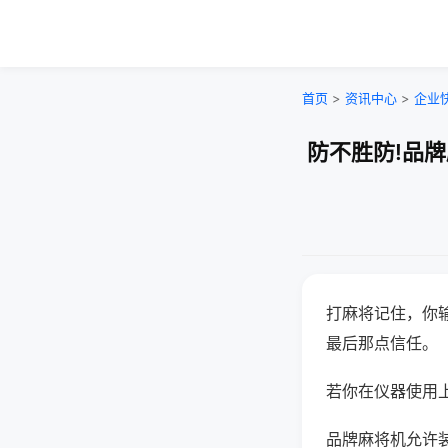
首页
>
资讯中心
>
企业
防不胜防!品
打麻将记住，你
最后那点信任。
若你在仪器使用上
品牌麻将机允许