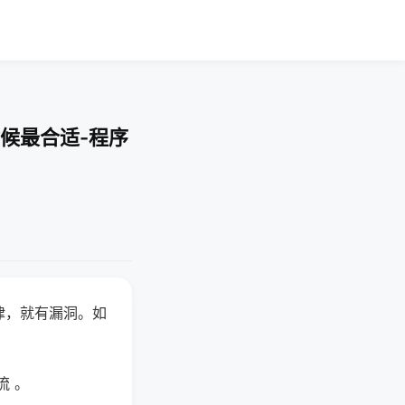
候最合适-程序
律，就有漏洞。如
流 。