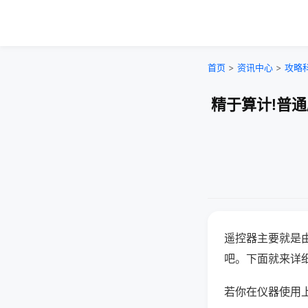
首页
>
资讯中心
>
攻略
精于算计!普
遥控器主要就是
吧。下面就来详
若你在仪器使用上