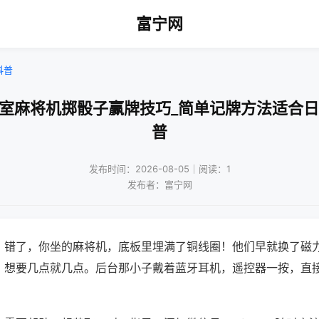
富宁网
科普
牌室麻将机掷骰子赢牌技巧_简单记牌方法适合日
普
发布时间：2026-08-05｜阅读：1
发布者：富宁网
？错了，你坐的麻将机，底板里埋满了铜线圈！他们早就换了磁
，想要几点就几点。后台那小子戴着蓝牙耳机，遥控器一按，直