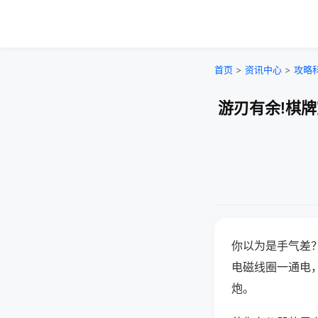
首页
>
资讯中心
>
攻略
游刃有余!棋
你以为是手气差
电磁线圈一通电
炮。