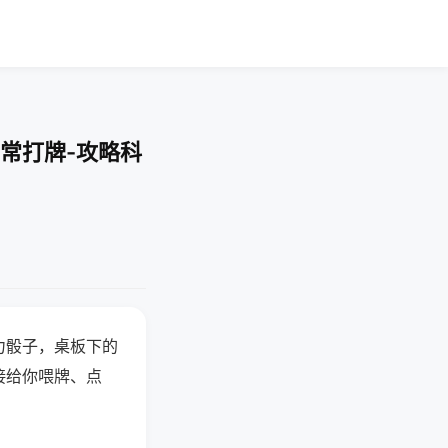
常打牌-攻略科
力骰子，桌板下的
接给你喂牌、点