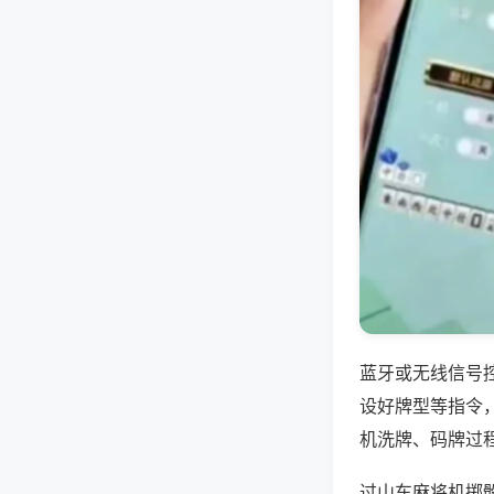
蓝牙或无线信号
设好牌型等指令
机洗牌、码牌过
过山车麻将机掷