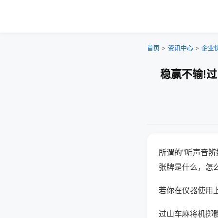
首页
>
资讯中心
>
企业
稳赢不输!
所谓的"听声音辨
张牌是什么，怎
若你在仪器使用上
过山车麻将机掷