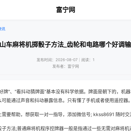
富宁网
快讯
过山车麻将机掷骰子方法_齿轮和电路哪个好调输
发布时间：2026-08-07｜阅读：1
发布者：富宁网
好牌"、"看抖动猜牌面"基本没有科学依据。牌面是朝下的，机
么可能通过声音和抖动暴露信息。只有懂了手机或者使用遥控器
需要帮助，想获取一对一指导，添加微信号; kkss8691 随时交
骰子方法;普通麻将机程序控牌器一般是指通过一些无需对麻将机