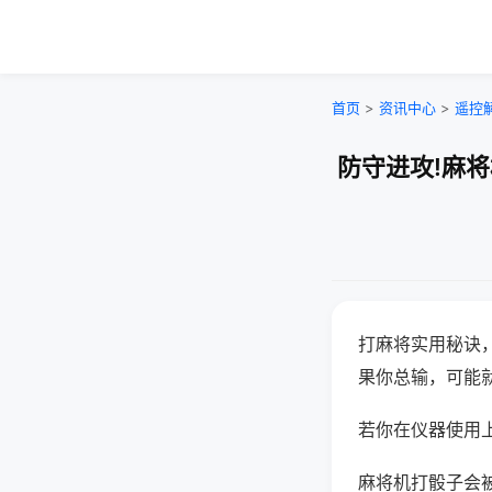
首页
>
资讯中心
>
遥控
防守进攻!麻
打麻将实用秘诀
果你总输，可能
若你在仪器使用上
麻将机打骰子会